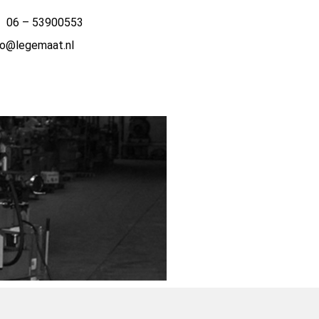
 |
06 – 53900553
fo@legemaat.nl