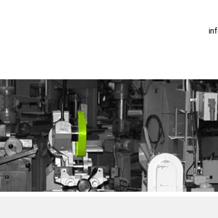
Telefoon
Email |
in